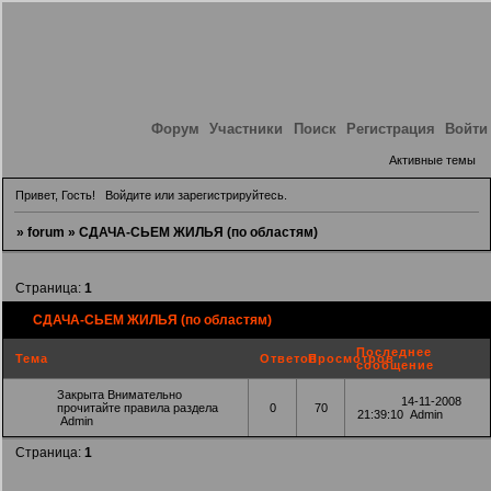
Форум
Участники
Поиск
Регистрация
Войти
Активные темы
Привет, Гость!
Войдите
или
зарегистрируйтесь
.
»
forum
»
СДАЧА-СЬЕМ ЖИЛЬЯ (по областям)
Страница:
1
СДАЧА-СЬЕМ ЖИЛЬЯ (по областям)
Последнее
Тема
Ответов
Просмотров
сообщение
Закрыта
Внимательно
14-11-2008
прочитайте правила раздела
0
70
21:39:10
Admin
Admin
Страница:
1