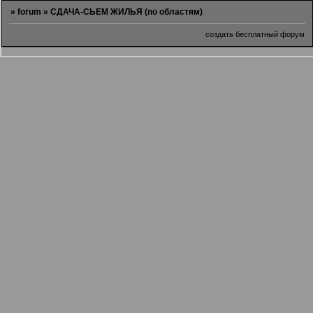
»
forum
»
СДАЧА-СЬЕМ ЖИЛЬЯ (по областям)
создать бесплатный форум